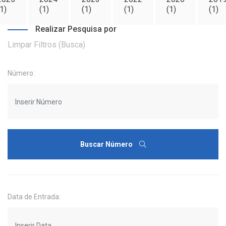
1)
(1)
(1)
(1)
(1)
(1)
Realizar Pesquisa por
Limpar Filtros (Busca)
Número:
Buscar Número
Data de Entrada: