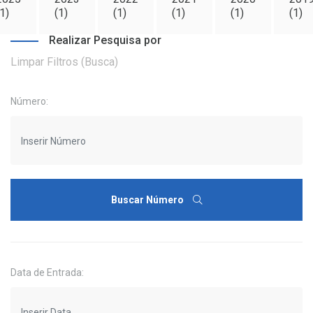
1)
(1)
(1)
(1)
(1)
(1)
Realizar Pesquisa por
Limpar Filtros (Busca)
Número:
Buscar Número
Data de Entrada: