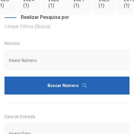
1)
(1)
(1)
(1)
(1)
(1)
Realizar Pesquisa por
Limpar Filtros (Busca)
Número:
Buscar Número
Data de Entrada: