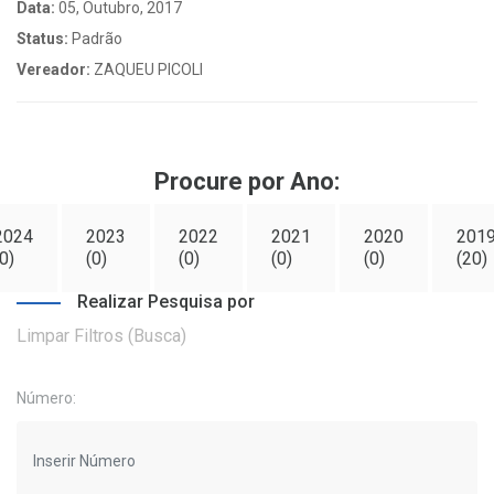
Data:
05, Outubro, 2017
Status:
Padrão
Vereador:
ZAQUEU PICOLI
Procure por Ano:
2024
2023
2022
2021
2020
201
0)
(0)
(0)
(0)
(0)
(20)
Realizar Pesquisa por
Limpar Filtros (Busca)
Número: