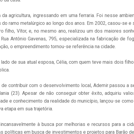
ora da agricultura, ingressando em uma ferraria. Foi nesse amb
do ramo metalúrgico ao longo dos anos. Em 2002, casou-se e s
iro filho, Vítor, e, no mesmo ano, realizou um dos maiores son
 Rua Antônio Gavenas, 795, especializada na fabricação de fo
ação, o empreendimento tornou-se referência na cidade.
lado de sua atual esposa, Célia, com quem teve mais dois filhos
lica.
de contribuir com o desenvolvimento local, Ademir passou a se 
nia (23). Apesar de não conseguir obter êxito, adquiriu valios
ade e conhecimento da realidade do município, lançou-se como ca
 etapa em sua trajetória.
cansavelmente à busca por melhorias e recursos para a cidade
as políticas em busca de investimentos e projetos para Barão de